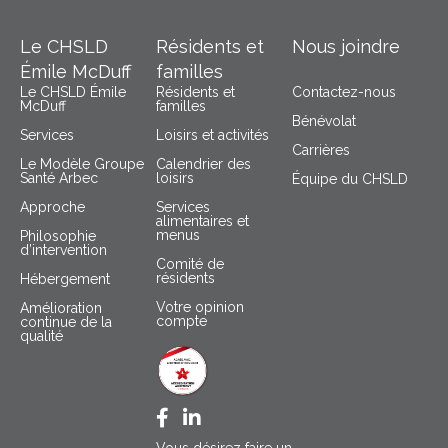
Le CHSLD
Résidents et
Nous joindre
Émile McDuff
familles
Le CHSLD Émile
Résidents et
Contactez-nous
McDuff
familles
Bénévolat
Services
Loisirs et activités
Carrières
Le Modèle Groupe
Calendrier des
Santé Arbec
loisirs
Équipe du CHSLD
Approche
Services
alimentaires et
menus
Philosophie
d’intervention
Comité de
résidents
Hébergement
Votre opinion
Amélioration
compte
continue de la
qualité
Facebook CHSLD Émile McDuff
LinkedIn Groupe Santé Arbec