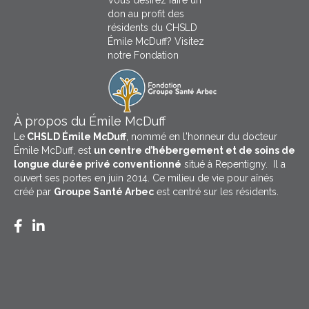
Vous désirez faire un
don au profit des
résidents du CHSLD
Émile McDuff? Visitez
notre Fondation
À propos du Émile McDuff
Le
CHSLD Émile McDuff
, nommé en l'honneur du docteur
Émile McDuff, est
un centre d’hébergement et de soins de
longue durée privé conventionné
situé à Repentigny. Il a
ouvert ses portes en juin 2014. Ce milieu de vie pour aînés
créé par
Groupe Santé Arbec
est centré sur les résidents.
Facebook CHSLD Émile McDuff
LinkedIn Groupe Santé Arbec