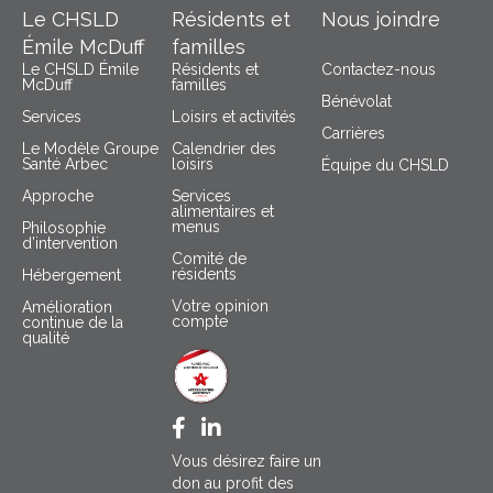
Le CHSLD
Résidents et
Nous joindre
Émile McDuff
familles
Le CHSLD Émile
Résidents et
Contactez-nous
McDuff
familles
Bénévolat
Services
Loisirs et activités
Carrières
Le Modèle Groupe
Calendrier des
Santé Arbec
loisirs
Équipe du CHSLD
Approche
Services
alimentaires et
menus
Philosophie
d’intervention
Comité de
résidents
Hébergement
Votre opinion
Amélioration
compte
continue de la
qualité
Facebook CHSLD Émile McDuff
LinkedIn Groupe Santé Arbec
Vous désirez faire un
don au profit des