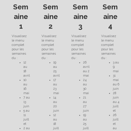
Sem
Sem
Sem
Sem
aine
aine
aine
aine
1
2
3
4
Visualisez
Visualisez
Visualisez
Visualisez
le menu
le menu
le menu
le menu
complet
complet
complet
complet
pour les
pour les
pour les
pour les
semaines
semaines
semaines
semaines
du :
du :
du :
du :
12
19
26
3 au
au
au
avril
9
18
25
au 2
mai
avril
avril
mai
31
10
17
24
mai
au
au
au
au 6
16
23
30
juin
mai
mai
mai
28
7 au
14
21
juin
13
au
au
au 4
juin
20
27
juill
5 au
juin
juin
et
11
12
19
26
juill
au
au
juill
et
18
25
et
2 au
juill
juill
au