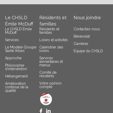
Le CHSLD
Résidents et
Nous joindre
Émile McDuff
familles
Le CHSLD Émile
Résidents et
Contactez-nous
McDuff
familles
Bénévolat
Services
Loisirs et activités
Carrières
Le Modèle Groupe
Calendrier des
Santé Arbec
loisirs
Équipe du CHSLD
Approche
Services
alimentaires et
menus
Philosophie
d’intervention
Comité de
résidents
Hébergement
Votre opinion
Amélioration
compte
continue de la
qualité
Facebook CHSLD Émile McDuff
LinkedIn Groupe Santé Arbec