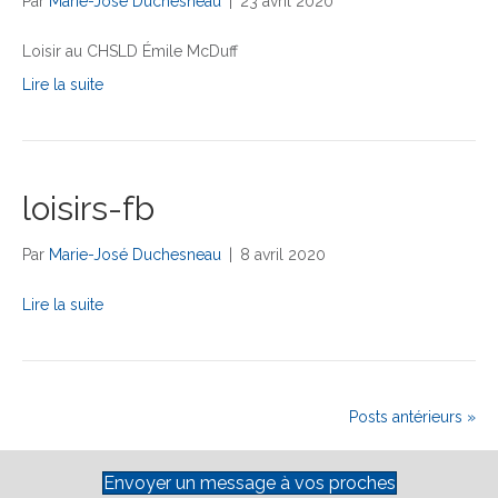
Par
Marie-José Duchesneau
|
23 avril 2020
Loisir au CHSLD Émile McDuff
Lire la suite
loisirs-fb
Par
Marie-José Duchesneau
|
8 avril 2020
Lire la suite
Posts antérieurs »
Envoyer un message à vos proches